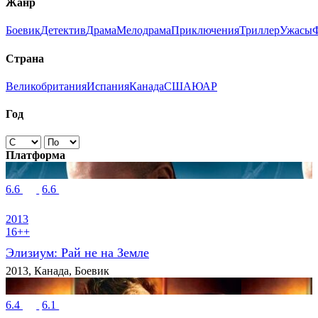
Жанр
Боевик
Детектив
Драма
Мелодрама
Приключения
Триллер
Ужасы
Страна
Великобритания
Испания
Канада
США
ЮАР
Год
Платформа
6.6
6.6
2013
16++
Элизиум: Рай не на Земле
2013, Канада, Боевик
6.4
6.1