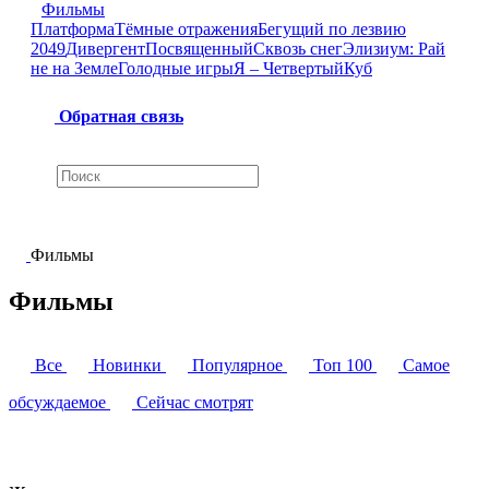
Фильмы
Платформа
Тёмные отражения
Бегущий по лезвию
2049
Дивергент
Посвященный
Сквозь снег
Элизиум: Рай
не на Земле
Голодные игры
Я – Четвертый
Куб
Обратная связь
Фильмы
Фильмы
Все
Новинки
Популярное
Топ 100
Самое
обсуждаемое
Сейчас смотрят