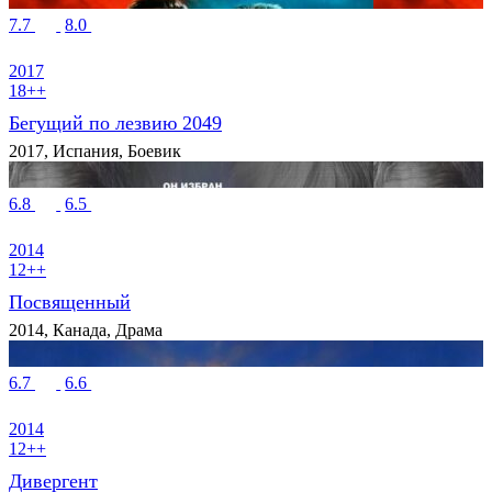
7.7
8.0
2017
18++
Бегущий по лезвию 2049
2017, Испания, Боевик
6.8
6.5
2014
12++
Посвященный
2014, Канада, Драма
6.7
6.6
2014
12++
Дивергент