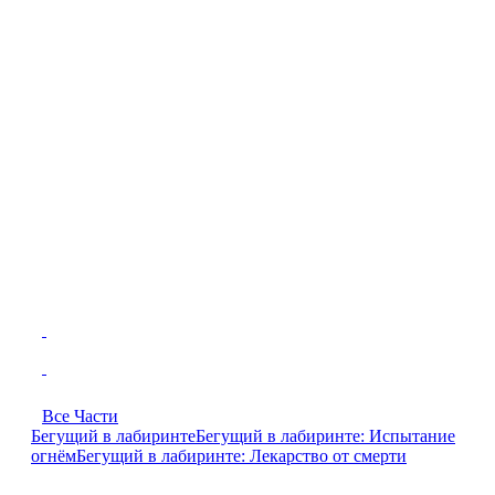
Все Части
Бегущий в лабиринте
Бегущий в лабиринте: Испытание
огнём
Бегущий в лабиринте: Лекарство от смерти